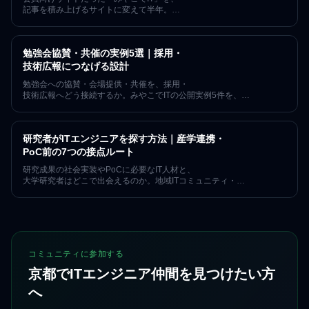
記事を積み上げるサイトに変えて半年。
2026年1月の検索クリック17を起点に6月は183へ(約11倍)、
表示回数は計測開始の2025年12月比で約35倍に。
指名検索に頼らず新規の来訪が増えた過程を、
勉強会協賛・共催の実例5選｜採用・
数字の限界も含めて正直に記録します。
技術広報につなげる設計
勉強会への協賛・会場提供・共催を、採用・
技術広報へどう接続するか。みやこでITの公開実例5件を、
確認できた事実・期待できる価値・未計測の成果に分け、
再現手順とKPIを解説します。
研究者がITエンジニアを探す方法｜産学連携・
PoC前の7つの接点ルート
研究成果の社会実装やPoCに必要なIT人材と、
大学研究者はどこで出会えるのか。地域ITコミュニティ・
産学連携イベント・登壇など7つのルートと、
出会った後の関係の育て方を、京都で7年152回の運営実績を持つ
「みやこでIT」が整理します。
コミュニティに参加する
京都でITエンジニア仲間を見つけたい方
へ