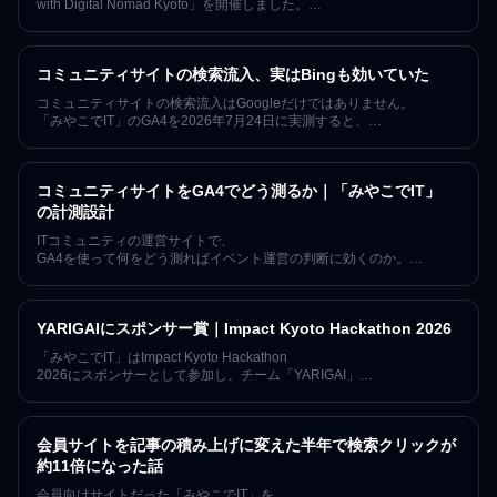
with Digital Nomad Kyoto」を開催しました。
中学生から50代まで約10名が参加し、
お寺の本堂で各自の作業と世代を越えた交流を行った開催レポートで
す。
コミュニティサイトの検索流入、実はBingも効いていた
コミュニティサイトの検索流入はGoogleだけではありません。
「みやこでIT」のGA4を2026年7月24日に実測すると、
Bing経由の自然検索は直近90日で68セッション、
同じ期間のGoogleの約1割にあたる規模でした。記事の公開・
更新時にIndexNowで各検索エンジンへ通知する運用を導入済みの状態
コミュニティサイトをGA4でどう測るか｜「みやこでIT」
で観測したこの数字と、AI経由の来訪、そして
「なぜ数値を公開するのか」を、因果を断定せずに記録します。
の計測設計
ITコミュニティの運営サイトで、
GA4を使って何をどう測ればイベント運営の判断に効くのか。
「みやこでIT」が実際にサイトへ組み込んでいる計測——
connpassへの送客、Discordの参加導線、記事の読了とスクロール
——を、使っているコンポーネント名まで含めて公開します。7年・
YARIGAIにスポンサー賞｜Impact Kyoto Hackathon 2026
152回の開催を続けるコミュニティの実例です。
「みやこでIT」はImpact Kyoto Hackathon
2026にスポンサーとして参加し、チーム「YARIGAI」
にスポンサー賞を贈呈しました。生成AI時代における「やりがい」
と人間の価値を守るプロジェクトに共感し、1年間「みやこでIT」
のイベントへ無料で参加できるご招待チケットを提供しました。
会員サイトを記事の積み上げに変えた半年で検索クリックが
約11倍になった話
会員向けサイトだった「みやこでIT」を、