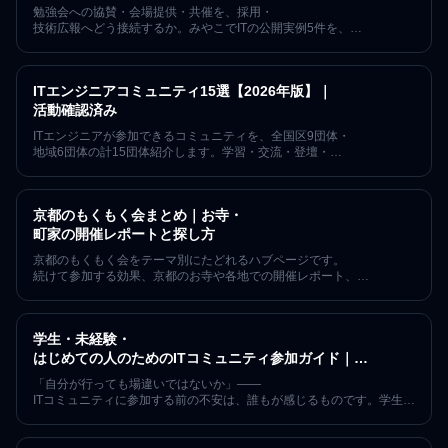
勉強会への協賛・会場提供・共催を、採用・
技術広報へどう接続するか。みやこでITの公開実例5件を、
確認できた事実・期待できる価値・未計測の成果に分け、
再現手順とKPIを解説します。
ITエンジニアコミュニティ15選【2026年版】｜
活動確認済み
ITエンジニアが参加できるコミュニティを、全国区9団体・
地域6団体の計15団体紹介します。学習・交流・登壇・
地域という目的別の選び方、初参加までの4ステップ、
よくある質問まで、京都で7年・
152回のコミュニティ運営経験をもとに整理した2026年版のカタログ
京都のもくもく会まとめ｜お寺・
です。掲載順は優劣ではなく、各団体は2025〜
2026年の活動実態を公式サイト・
町家の開催レポートと探し方
connpass等の一次情報で確認済みです。
京都のもくもく会をテーマ別にたどれるハブページです。
続けて参加する効果、京都のお寺や各地での開催レポート、
そして参加方法の詳細記事への入口を一箇所にまとめました。
一人参加・初心者歓迎で、
152回運営の実績にもとづいて整理しています。
学生・未経験・
はじめての人のためのITコミュニティ参加ガイド｜
不安をなくす最初の一歩
「自分が行っても場違いではないか」——
ITコミュニティに参加する前の不安は、誰もが感じるものです。学生、
未経験、
はじめての人が安心して参加するための考え方と具体的な一歩を、