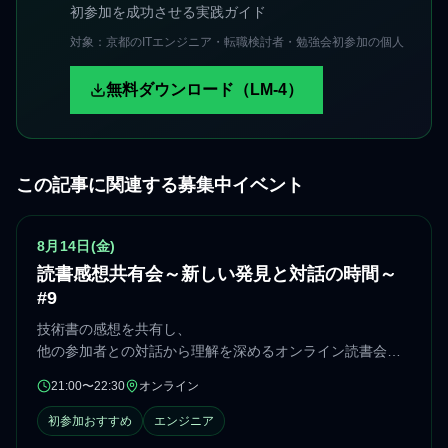
初参加を成功させる実践ガイド
対象：京都のITエンジニア・転職検討者・勉強会初参加の個人
無料ダウンロード（LM-4）
この記事に関連する募集中イベント
申込状況をconnpassで確認
8月14日(金)
読書感想共有会～新しい発見と対話の時間～
#9
技術書の感想を共有し、
他の参加者との対話から理解を深めるオンライン読書会で
す。
21:00〜22:30
オンライン
開催時間
開催エリア
初参加おすすめ
エンジニア