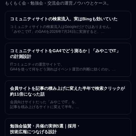
もくもく会・勉強会・交流会の運営ノウハウとケース。
コミュニティサイトの検索流入、実はBingも効いていた
コミュニティサイトの検索流入はGoogleだけではありません。
「みやこでIT」のGA4を2026年7月24日に実測すると、
Bing経由の自然検索は直近90日で68セッション、
同じ期間のGoogleの約1割にあたる規模でした。記事の公開・
更新時にIndexNowで各検索エンジンへ通知する運用を導入済みの状態
コミュニティサイトをGA4でどう測るか｜「みやこでIT」
で観測したこの数字と、AI経由の来訪、そして
「なぜ数値を公開するのか」を、因果を断定せずに記録します。
の計測設計
ITコミュニティの運営サイトで、
GA4を使って何をどう測ればイベント運営の判断に効くのか。
「みやこでIT」が実際にサイトへ組み込んでいる計測——
connpassへの送客、Discordの参加導線、記事の読了とスクロール
——を、使っているコンポーネント名まで含めて公開します。7年・
会員サイトを記事の積み上げに変えた半年で検索クリックが
152回の開催を続けるコミュニティの実例です。
約11倍になった話
会員向けサイトだった「みやこでIT」を、
記事を積み上げるサイトに変えて半年。
2026年1月の検索クリック17を起点に6月は183へ(約11倍)、
表示回数は計測開始の2025年12月比で約35倍に。
指名検索に頼らず新規の来訪が増えた過程を、
勉強会協賛・共催の実例5選｜採用・
数字の限界も含めて正直に記録します。
技術広報につなげる設計