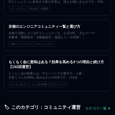
ITコミュニティに参加する前の不安は、誰もが感じるものです。学生、
未経験、
コミュニティ
初心者
未経験
はじめての人が安心して参加するための考え方と具体的な一歩を、
619名が集う京都のコミュニティ運営の視点でまとめました。
経験や肩書きに関係なく、居場所は作れます。
京都のエンジニアコミュニティ一覧と選び方
京都で活動しているITコミュニティを、公式URL・主なテーマ・
対象者・開催形式・活動確認日・確認した一次情報・
初参加方法つきで整理した活動確認型のマップです。
京都
エンジニア
ITコミュニティ
掲載順は優劣ではありません。
2026年8月2日に各団体の公式ページを確認し、
直近の活動を確認できなかった団体はその事実をそのまま記載してい
ます。
もくもく会に意味はある？効果を高める3つの理由と続け方
【152回運営】
もくもく会の効果とは、ITエンジニアの集中力・人脈・
学習リズムを同時に高める3つの作用です。152回・
619名のコミュニティ運営から見えた効果のメカニズムと、
もくもく会
もくもく会の効果
ITエンジニア
「意味がない」と感じる場合の原因・対処を、
京都のITエンジニアコミュニティ運営者が解説します。
参加方法や当日の流れは別記事にまとめています。
🏷️
このカテゴリ：
コミュニティ運営
カテゴリ一覧