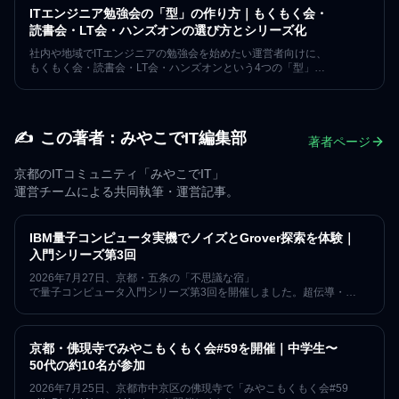
619名が集う京都のコミュニティ運営の視点でまとめました。
ITエンジニア勉強会の「型」の作り方｜もくもく会・
経験や肩書きに関係なく、居場所は作れます。
読書会・LT会・ハンズオンの選び方とシリーズ化
社内や地域でITエンジニアの勉強会を始めたい運営者向けに、
もくもく会・読書会・LT会・ハンズオンという4つの「型」
の特徴と選び方、
そして月1回のシリーズとして続ける設計を解説します。京都で7年・
152回、形式を組み合わせて運営してきた実例から、
続く勉強会の作り方を整理しました。
✍️
この著者：
みやこでIT編集部
著者ページ
京都のITコミュニティ「みやこでIT」
運営チームによる共同執筆・運営記事。
IBM量子コンピュータ実機でノイズとGrover探索を体験｜
入門シリーズ第3回
2026年7月27日、京都・五条の「不思議な宿」
で量子コンピュータ入門シリーズ第3回を開催しました。超伝導・
イオントラップ・中性原子・光量子の4方式を比較し、QiskitからIBM
Quantum実機へ回路を送り、
ベル状態のノイズとGrover探索を学んだ技術レポートです。
京都・佛現寺でみやこもくもく会#59を開催｜中学生〜
50代の約10名が参加
2026年7月25日、京都市中京区の佛現寺で「みやこもくもく会#59