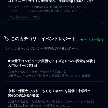
コミュニティサイトの検索流入、実はBingも効いていた
コミュニティサイトの検索流入はGoogleだけではありません。
「みやこでIT」のGA4を2026年7月24日に実測すると、
Bing経由の自然検索は直近90日で68セッション、
Bing
IndexNow
SEO
同じ期間のGoogleの約1割にあたる規模でした。記事の公開・
更新時にIndexNowで各検索エンジンへ通知する運用を導入済みの状態
で観測したこの数字と、AI経由の来訪、そして
「なぜ数値を公開するのか」を、因果を断定せずに記録します。
🏷️
このカテゴリ：
イベントレポート
カテゴリ一覧
もくもく会・ハンズオン・交流会の開催レポート。
IBM量子コンピュータ実機でノイズとGrover探索を体験｜
入門シリーズ第3回
2026年7月27日、京都・五条の「不思議な宿」
で量子コンピュータ入門シリーズ第3回を開催しました。超伝導・
イオントラップ・中性原子・光量子の4方式を比較し、QiskitからIBM
Quantum実機へ回路を送り、
ベル状態のノイズとGrover探索を学んだ技術レポートです。
京都・佛現寺でみやこもくもく会#59を開催｜中学生〜
50代の約10名が参加
2026年7月25日、京都市中京区の佛現寺で「みやこもくもく会#59
with Digital Nomad Kyoto」を開催しました。