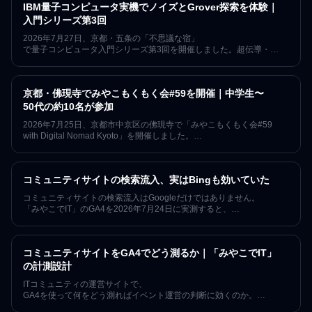
IBM量子コンピュータ実機でノイズとGrover探索を体験｜
入門シリーズ第3回
2026年7月27日、京都・五条の「不思議な宿」
で量子コンピュータ入門シリーズ第3回を開催しました。超伝導・
イオントラップ・中性原子・光量子の4方式を比較し、QiskitからIBM
Quantum実機へ回路を送り、
ベル状態のノイズとGrover探索を学んだ技術レポートです。
京都・佛現寺でみやこもくもく会#59を開催｜中学生〜
50代の約10名が参加
2026年7月25日、京都市中京区の佛現寺で「みやこもくもく会#59
with Digital Nomad Kyoto」を開催しました。
中学生から50代まで約10名が参加し、
お寺の本堂で各自の作業と世代を越えた交流を行った開催レポートで
す。
コミュニティサイトの検索流入、実はBingも効いていた
コミュニティサイトの検索流入はGoogleだけではありません。
「みやこでIT」のGA4を2026年7月24日に実測すると、
Bing経由の自然検索は直近90日で68セッション、
同じ期間のGoogleの約1割にあたる規模でした。記事の公開・
更新時にIndexNowで各検索エンジンへ通知する運用を導入済みの状態
コミュニティサイトをGA4でどう測るか｜「みやこでIT」
で観測したこの数字と、AI経由の来訪、そして
「なぜ数値を公開するのか」を、因果を断定せずに記録します。
の計測設計
ITコミュニティの運営サイトで、
GA4を使って何をどう測ればイベント運営の判断に効くのか。
「みやこでIT」が実際にサイトへ組み込んでいる計測——