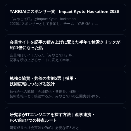
connpassへの送客、Discordの参加導線、記事の読了とスクロール
——を、使っているコンポーネント名まで含めて公開します。7年・
YARIGAIにスポンサー賞｜Impact Kyoto Hackathon 2026
152回の開催を続けるコミュニティの実例です。
「みやこでIT」はImpact Kyoto Hackathon
2026にスポンサーとして参加し、チーム「YARIGAI」
にスポンサー賞を贈呈しました。生成AI時代における「やりがい」
と人間の価値を守るプロジェクトに共感し、1年間「みやこでIT」
のイベントへ無料で参加できるご招待チケットを提供しました。
会員サイトを記事の積み上げに変えた半年で検索クリックが
約11倍になった話
会員向けサイトだった「みやこでIT」を、
記事を積み上げるサイトに変えて半年。
2026年1月の検索クリック17を起点に6月は183へ(約11倍)、
表示回数は計測開始の2025年12月比で約35倍に。
指名検索に頼らず新規の来訪が増えた過程を、
勉強会協賛・共催の実例5選｜採用・
数字の限界も含めて正直に記録します。
技術広報につなげる設計
勉強会への協賛・会場提供・共催を、採用・
技術広報へどう接続するか。みやこでITの公開実例5件を、
確認できた事実・期待できる価値・未計測の成果に分け、
再現手順とKPIを解説します。
研究者がITエンジニアを探す方法｜産学連携・
PoC前の7つの接点ルート
研究成果の社会実装やPoCに必要なIT人材と、