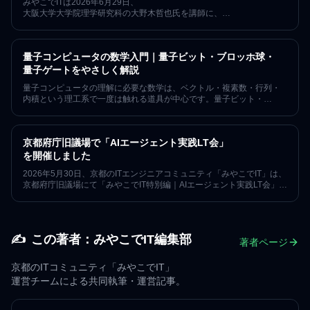
みやこでITは2026年6月29日、
大阪大学大学院理学研究科の大野木哲也氏を講師に、
量子コンピュータ入門の第2回を開催しました。量子ビット、
量子回路、Shorのアルゴリズムを学び、
講義の合間には初心者向けヨガも体験しました。
量子コンピュータの数学入門｜量子ビット・ブロッホ球・
量子ゲートをやさしく解説
量子コンピュータの理解に必要な数学は、ベクトル・複素数・行列・
内積という理工系で一度は触れる道具が中心です。量子ビット・
状態ベクトル・複素数と位相・ブロッホ球・量子ゲート（X/Z/H）
まで、1量子ビットの振る舞いを初学者向けに整理しました。
「みやこでIT」がオンラインで開いた予習会（発表: Hajime Konagai）
京都府庁旧議場で「AIエージェント実践LT会」
の内容をもとにした、独学の入り口に使える学習ガイドです。
を開催しました
2026年5月30日、京都のITエンジニアコミュニティ「みやこでIT」は、
京都府庁旧議場にて「みやこでIT特別編｜AIエージェント実践LT会」
を開催しました。Claude Code、OpenClaw、Codex、Cursor、
ChatGPT、GitHub Copilot、ローカルLLM、マルチエージェント、
AIデザインツールなどのAI活用について、
京都府庁職員を含む約30名が集まり実践事例を共有した特別編レポー
✍️
この著者：
みやこでIT編集部
トです。
著者ページ
京都のITコミュニティ「みやこでIT」
運営チームによる共同執筆・運営記事。