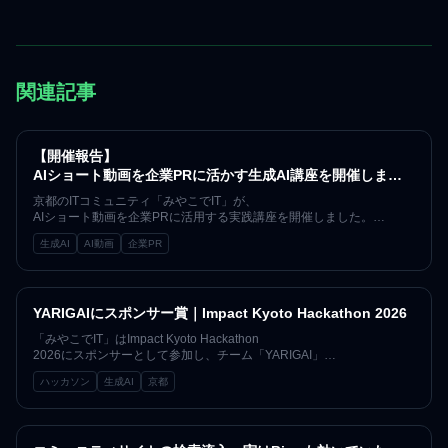
関連記事
【開催報告】
AIショート動画を企業PRに活かす生成AI講座を開催しまし
た
京都のITコミュニティ「みやこでIT」が、
AIショート動画を企業PRに活用する実践講座を開催しました。
約20名が参加し、題材選び、プロンプト設計、生成結果の改善、
生成AI
AI動画
企業PR
編集、企業紹介PVの制作工程を学びました。
YARIGAIにスポンサー賞｜Impact Kyoto Hackathon 2026
「みやこでIT」はImpact Kyoto Hackathon
2026にスポンサーとして参加し、チーム「YARIGAI」
にスポンサー賞を贈呈しました。生成AI時代における「やりがい」
ハッカソン
生成AI
京都
と人間の価値を守るプロジェクトに共感し、1年間「みやこでIT」
のイベントへ無料で参加できるご招待チケットを提供しました。