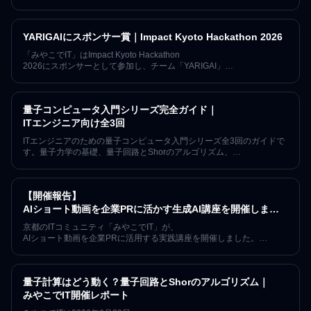
中学生から50代まで約10名が参加し、
お寺の本堂で各自の作業と世代を越えた交流を行った開催レポートで
す。
YARIGAIにスポンサー賞｜Impact Kyoto Hackathon 2026
「みやこでIT」はImpact Kyoto Hackathon
2026にスポンサーとして参加し、チーム「YARIGAI」
にスポンサー賞を贈呈しました。生成AI時代における「やりがい」
と人間の価値を守るプロジェクトに共感し、1年間「みやこでIT」
のイベントへ無料で参加できるご招待チケットを提供しました。
量子コンピュータ入門シリーズ完全ガイド｜
ITエンジニア向け全3回
ITエンジニアのための量子コンピュータ入門シリーズ全3回のガイドで
す。量子力学の基礎、量子回路とShorのアルゴリズム、
4つの実装方式、IBM Quantum実機でのノイズとGrover探索まで、
各回の開催レポートへ順にたどれます。
【開催報告】
AIショート動画を企業PRに活かす生成AI講座を開催しまし
た
京都のITコミュニティ「みやこでIT」が、
AIショート動画を企業PRに活用する実践講座を開催しました。
約20名が参加し、題材選び、プロンプト設計、生成結果の改善、
編集、企業紹介PVの制作工程を学びました。
量子計算はどう動く？量子回路とShorのアルゴリズム｜
みやこでIT開催レポート