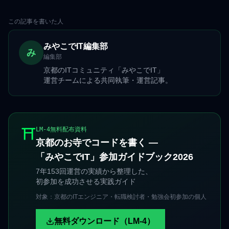
この記事を書いた人
みやこでIT編集部
み
編集部
京都のITコミュニティ「みやこでIT」
運営チームによる共同執筆・運営記事。
⛩️
LM-4無料配布資料
京都のお寺でコードを書く —
「みやこでIT」参加ガイドブック2026
7年153回運営の実績から整理した、
初参加を成功させる実践ガイド
対象：京都のITエンジニア・転職検討者・勉強会初参加の個人
無料ダウンロード（LM-4）