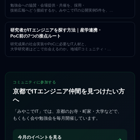
勉強会への協賛・会場提供・共催を、採用・
技術広報へどう接続するか。みやこでITの公開実例5件を、
確認できた事実・期待できる価値・未計測の成果に分け、
再現手順とKPIを解説します。
研究者がITエンジニアを探す方法｜産学連携・
PoC前の7つの接点ルート
研究成果の社会実装やPoCに必要なIT人材と、
大学研究者はどこで出会えるのか。地域ITコミュニティ・
産学連携イベント・登壇など7つのルートと、
出会った後の関係の育て方を、京都で7年153回の運営実績を持つ
「みやこでIT」が整理します。
コミュニティに参加する
京都でITエンジニア仲間を見つけたい方
へ
「みやこでIT」では、京都のお寺・町家・大学などで、
もくもく会や勉強会を毎月開催しています。
今月のイベントを見る