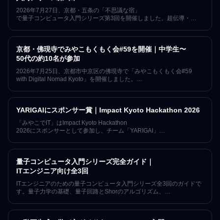
2026年7月27日、京都・五条の「不思議な宿」
で量子コンピュータ入門シリーズ第3回を開催しました。超伝導・
イオントラップ・中性原子・光量子の4方式を比較し、QiskitからIBM
Quantum実機へ回路を送り、
ベル状態のノイズとGrover探索を学んだ技術レポートです。
京都・佛現寺でみやこもくもく会#59を開催｜中学生〜
50代の約10名が参加
2026年7月25日、京都市中京区の佛現寺で「みやこもくもく会#59
with Digital Nomad Kyoto」を開催しました。
中学生から50代まで約10名が参加し、
お寺の本堂で各自の作業と世代を越えた交流を行った開催レポートで
す。
YARIGAIにスポンサー賞｜Impact Kyoto Hackathon 2026
「みやこでIT」はImpact Kyoto Hackathon
2026にスポンサーとして参加し、チーム「YARIGAI」
にスポンサー賞を贈呈しました。生成AI時代における「やりがい」
と人間の価値を守るプロジェクトに共感し、1年間「みやこでIT」
のイベントへ無料で参加できるご招待チケットを提供しました。
量子コンピュータ入門シリーズ完全ガイド｜
ITエンジニア向け全3回
ITエンジニアのための量子コンピュータ入門シリーズ全3回のガイドで
す。量子力学の基礎、量子回路とShorのアルゴリズム、
4つの実装方式、IBM Quantum実機でのノイズとGrover探索まで、
各回の開催レポートへ順にたどれます。