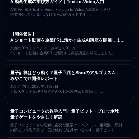
AI動画生成の学び方ガイド｜Text-to-Video入門
AI動画生成をText-to-Video・Image-to-Videoの基本から学び、
企業PRへの活用につなげるためのガイドです。
プロンプト設計の入門から、京都の「みやこでIT」
が開催した勉強会レポートまで順にたどれます。
【開催報告】
AIショート動画を企業PRに活かす生成AI講座を開催しまし
た
京都のITコミュニティ「みやこでIT」が、
AIショート動画を企業PRに活用する実践講座を開催しました。
約20名が参加し、題材選び、プロンプト設計、生成結果の改善、
編集、企業紹介PVの制作工程を学びました。
量子計算はどう動く？量子回路とShorのアルゴリズム｜
みやこでIT開催レポート
みやこでITは2026年6月29日、
大阪大学大学院理学研究科の大野木哲也氏を講師に、
量子コンピュータ入門の第2回を開催しました。量子ビット、
量子回路、Shorのアルゴリズムを学び、
講義の合間には初心者向けヨガも体験しました。
量子コンピュータの数学入門｜量子ビット・ブロッホ球・
量子ゲートをやさしく解説
量子コンピュータの理解に必要な数学は、ベクトル・複素数・行列・
内積という理工系で一度は触れる道具が中心です。量子ビット・
状態ベクトル・複素数と位相・ブロッホ球・量子ゲート（X/Z/H）