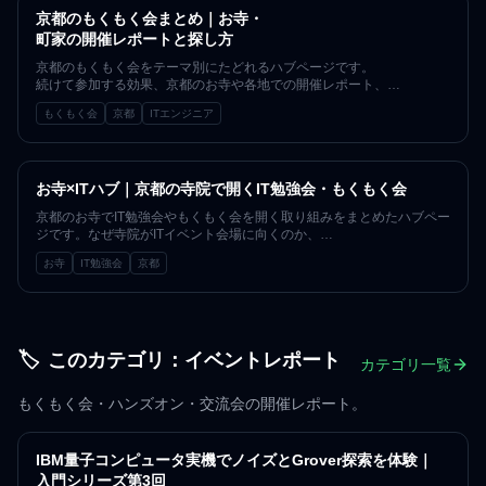
京都のもくもく会まとめ｜お寺・
町家の開催レポートと探し方
京都のもくもく会をテーマ別にたどれるハブページです。
続けて参加する効果、京都のお寺や各地での開催レポート、
そして参加方法の詳細記事への入口を一箇所にまとめました。
もくもく会
京都
ITエンジニア
一人参加・初心者歓迎で、
153回運営の実績にもとづいて整理しています。
お寺×ITハブ｜京都の寺院で開くIT勉強会・もくもく会
京都のお寺でIT勉強会やもくもく会を開く取り組みをまとめたハブペー
ジです。なぜ寺院がITイベント会場に向くのか、
佛現寺や大光寺での実際の様子、
お寺
IT勉強会
京都
会場がブランドになる仕組みまでを一箇所からたどれます。
「みやこでIT」が京都で続けてきた実践にもとづいて整理しました。
🏷️
このカテゴリ：
イベントレポート
カテゴリ一覧
もくもく会・ハンズオン・交流会の開催レポート。
IBM量子コンピュータ実機でノイズとGrover探索を体験｜
入門シリーズ第3回