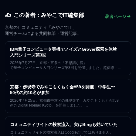
まで、1量子ビットの振る舞いを初学者向けに整理しました。
「みやこでIT」がオンラインで開いた予習会（発表: Hajime Konagai）
の内容をもとにした、独学の入り口に使える学習ガイドです。
✍️
この著者：
みやこでIT編集部
著者ページ
京都のITコミュニティ「みやこでIT」
運営チームによる共同執筆・運営記事。
IBM量子コンピュータ実機でノイズとGrover探索を体験｜
入門シリーズ第3回
2026年7月27日、京都・五条の「不思議な宿」
で量子コンピュータ入門シリーズ第3回を開催しました。超伝導・
イオントラップ・中性原子・光量子の4方式を比較し、QiskitからIBM
Quantum実機へ回路を送り、
ベル状態のノイズとGrover探索を学んだ技術レポートです。
京都・佛現寺でみやこもくもく会#59を開催｜中学生〜
50代の約10名が参加
2026年7月25日、京都市中京区の佛現寺で「みやこもくもく会#59
with Digital Nomad Kyoto」を開催しました。
中学生から50代まで約10名が参加し、
お寺の本堂で各自の作業と世代を越えた交流を行った開催レポートで
す。
コミュニティサイトの検索流入、実はBingも効いていた
コミュニティサイトの検索流入はGoogleだけではありません。