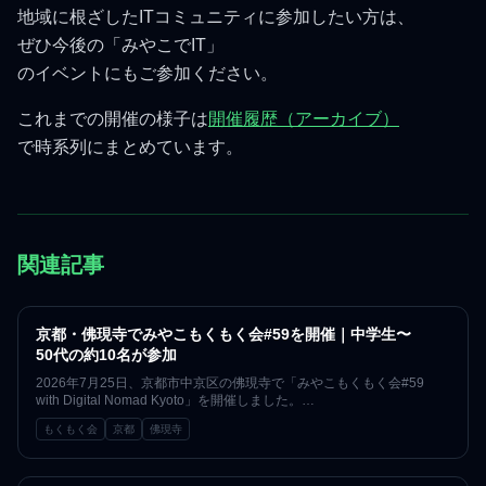
地域に根ざしたITコミュニティに参加したい方は、
ぜひ今後の「みやこでIT」
のイベントにもご参加ください。
これまでの開催の様子は
開催履歴（アーカイブ）
で時系列にまとめています。
関連記事
京都・佛現寺でみやこもくもく会#59を開催｜中学生〜
50代の約10名が参加
2026年7月25日、京都市中京区の佛現寺で「みやこもくもく会#59
with Digital Nomad Kyoto」を開催しました。
中学生から50代まで約10名が参加し、
もくもく会
京都
佛現寺
お寺の本堂で各自の作業と世代を越えた交流を行った開催レポートで
す。