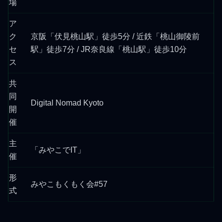
場
ア
ク
京阪「伏見桃山駅」徒歩5分 / 近鉄「桃山御陵前
セ
駅」徒歩7分 / JR奈良線「桃山駅」徒歩10分
ス
共
同
Digital Nomad Kyoto
開
催
主
「みやこでIT」
催
形
みやこもくもく会#57
式