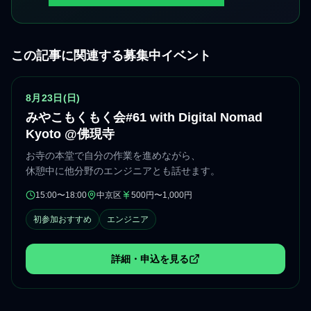
この記事に関連する募集中イベント
申込状況をconnpassで確認
8月23日(日)
みやこもくもく会#61 with Digital Nomad
Kyoto @佛現寺
お寺の本堂で自分の作業を進めながら、
休憩中に他分野のエンジニアとも話せます。
15:00〜18:00
中京区
500円〜1,000円
開催時間
開催エリア
参加費
初参加おすすめ
エンジニア
詳細・申込を見る
（新しいタブで開きます）