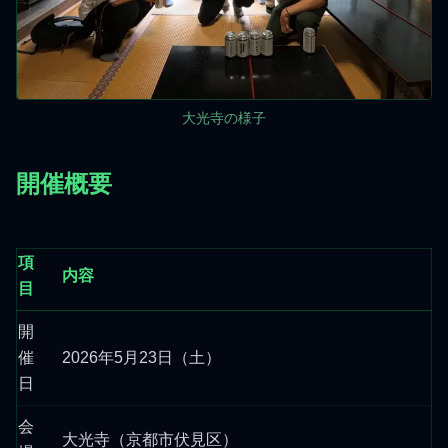
大光寺の様子
開催概要
項
内容
目
開
催
2026年5月23日（土）
日
会
大光寺（京都市伏見区）