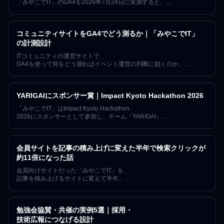
「みやこでIT」のGA4を2026年7月24日に実測すると、
Bing経由の自然検索は直近90日で68セッション、
同じ期間のGoogleの約1割にあたる規模でした。記事の公開・
更新時にIndexNowで各検索エンジンへ通知する運用を導入済みの状態
コミュニティサイトをGA4でどう測るか｜「みやこでIT」
で観測したこの数字と、AI経由の来訪、そして
「なぜ数値を公開するのか」を、因果を断定せずに記録します。
の計測設計
ITコミュニティの運営サイトで、
GA4を使って何をどう測ればイベント運営の判断に効くのか。
「みやこでIT」が実際にサイトへ組み込んでいる計測——
connpassへの送客、Discordの参加導線、記事の読了とスクロール
——を、使っているコンポーネント名まで含めて公開します。7年・
YARIGAIにスポンサー賞｜Impact Kyoto Hackathon 2026
153回の開催を続けるコミュニティの実例です。
「みやこでIT」はImpact Kyoto Hackathon
2026にスポンサーとして参加し、チーム「YARIGAI」
にスポンサー賞を贈呈しました。生成AI時代における「やりがい」
と人間の価値を守るプロジェクトに共感し、1年間「みやこでIT」
のイベントへ無料で参加できるご招待チケットを提供しました。
会員サイトを記事の積み上げに変えた半年で検索クリックが
約11倍になった話
会員向けサイトだった「みやこでIT」を、
記事を積み上げるサイトに変えて半年。
2026年1月の検索クリック17を起点に6月は183へ(約11倍)、
表示回数は計測開始の2025年12月比で約35倍に。
指名検索に頼らず新規の来訪が増えた過程を、
勉強会協賛・共催の実例5選｜採用・
数字の限界も含めて正直に記録します。
技術広報につなげる設計