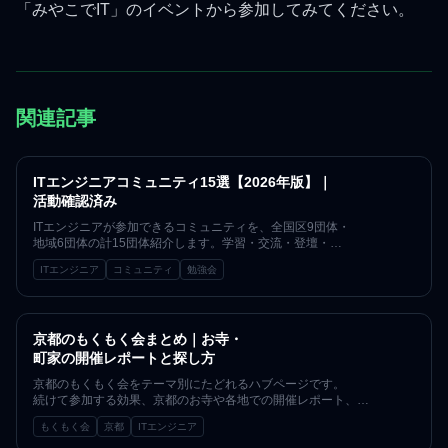
「みやこでIT」のイベントから参加してみてください。
関連記事
ITエンジニアコミュニティ15選【2026年版】｜
活動確認済み
ITエンジニアが参加できるコミュニティを、全国区9団体・
地域6団体の計15団体紹介します。学習・交流・登壇・
地域という目的別の選び方、初参加までの4ステップ、
ITエンジニア
コミュニティ
勉強会
よくある質問まで、京都で7年・
152回のコミュニティ運営経験をもとに整理した2026年版のカタログ
です。掲載順は優劣ではなく、各団体は2025〜
2026年の活動実態を公式サイト・
京都のもくもく会まとめ｜お寺・
connpass等の一次情報で確認済みです。
町家の開催レポートと探し方
京都のもくもく会をテーマ別にたどれるハブページです。
続けて参加する効果、京都のお寺や各地での開催レポート、
そして参加方法の詳細記事への入口を一箇所にまとめました。
もくもく会
京都
ITエンジニア
一人参加・初心者歓迎で、