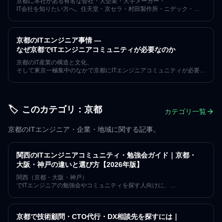
京都に本社がある有名な会社・大企業・大手メーカー・
IT会社を知りたい方へ。任天堂・京セラ・村田製作所・ニデック・
オムロン・ロームなど世界的なニッチトップ企業に加え、はてな・
マネーフォワードなどのWeb系、HACARUS・
BaseconnectなどのAI/SaaSスタートアップまで、京都に本社・
京都のITエンジニア事情 —
拠点を構える20社を業種カテゴリ別に事業領域・従業員規模・
公式URL付きで一覧化しました。転職・就職の企業選び4軸も解説。
なぜ京都でITエンジニアコミュニティが必要なのか
京都のITエンジニアコミュニティ「みやこでIT」（7年・152回・
京都のIT産業の構造と文化、
619名）の現場視点でまとめています。
そして東京一極集中のなかで京都にITエンジニアコミュニティが必要な
理由を、運営者の視点で論じます。企業比較や年収データではなく、
京都という土地でエンジニアが集まる意味に焦点を当てた記事です。
🏷️
このカテゴリ：
京都
カテゴリ一覧
京都のITエンジニア・企業・地域に関する記事。
関西のITエンジニアコミュニティ・勉強会ガイド｜京都・
大阪・神戸の違いと選び方【2026年版】
関西（京都・大阪・神戸）
でITエンジニアの勉強会やコミュニティを探す人向けに、
都市ごとの特徴と選び方を整理しました。どの都市が自分に合うか、
複数都市をまたいで活動するコツ、はじめての一歩の踏み出し方を、
京都で7年・152回コミュニティを運営してきた視点でまとめます。
京都で技術顧問・CTO代行・DX相談先を探すには｜