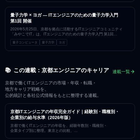
152回運営の実績にもとづいて整理しています。
量子力学 × ヨガ — ITエンジニアのための量子力学入門
第1回 開催
2026年5月25日、京都を拠点に活動するITエンジニアコミュニティ
「みやこでIT」は、ITエンジニアのための量子力学入門 第1回
「なぜ量子コンピュータか？」を宏寛堂で開催しました。
量子コンピュータ
量子力学
ヨガ
物理学者の大野木哲也さんを講師に迎え、
講義の合間にはヨガで身体を整える、
全3回シリーズの第1回レポートです。
📚
この連載：
京都エンジニアのキャリア
連載一覧
京都で働くITエンジニアの市場・年収・転職・
地方キャリア戦略を、
公的統計と各社公式情報をもとに整理する連載。
京都ITエンジニアの年収完全ガイド｜経験別・職種別・
企業別の給与水準（2026年版）
京都で働くITエンジニアの年収を、経験年数別・職種別・
企業タイプ別に整理。東京との比較、
フルリモートでの年収維持戦略、年収を上げる5つの方法まで。