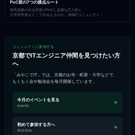
PoC前の7つの接点ルート
研究成果の社会実装やPoCに必要なIT人材と、
大学研究者はどこで出会えるのか。地域ITコミュニティ・
産学連携イベント・登壇など7つのルートと、
出会った後の関係の育て方を、京都で7年152回の運営実績を持つ
「みやこでIT」が整理します。
コミュニティに参加する
京都でITエンジニア仲間を見つけたい方
へ
「みやこでIT」では、京都のお寺・町家・大学などで、
もくもく会や勉強会を毎月開催しています。
今月のイベントを見る
/events
初めて参加する方へ
/first-time