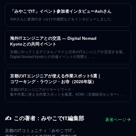
7年以上京都でITエンジニアコミュニティを運営してきた視点から京都I
T界の全体像を1ページに整理しました。
「みやこでIT」イベント参加者インタビューAshさん
Ashさんに参加のきっかけや感想などをインタビューしました。
海外ITエンジニアとの交流 — Digital Nomad
Kyotoとの共同イベント
京都にやってくるデジタルノマドと日本のITエンジニアが交流する場。
Digital Nomad Kyotoとの共催イベントの実際と、
国際交流で得られる3つの価値を紹介します。
京都のITエンジニアが使える作業スポット5選｜
コワーキング・ラウンジ・お寺（2026年版）
京都のITエンジニアがリモートワーク・
集中作業に使える作業スポットを厳選。KOIN（京都経済センター）・
UNKNOWN KYOTO・.andwork kyoto・SHARE LOUNGE京都
蔦屋書店の定番4施設に加え、佛現寺（お寺）や宏寛堂（京町家）
など京都ならではの会場まで、Wi-Fi・電源の有無と使い分けを整理。
✍️
この著者：
みやこでIT編集部
著者ページ
京都のITコミュニティ「みやこでIT」