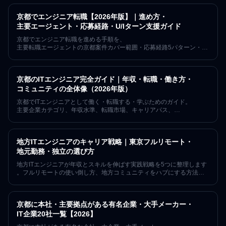
京都を拠点に7年152回以上のITエンジニアコミュニティを運営してき
た視点からまとめた年収の実態ガイド。
京都でエンジニア転職【2026年版】｜進め方・
主要エージェント・応募経路・U/Iターン支援ガイド
京都でエンジニア転職を進める手順を、
主要転職エージェントの京都案件カバー範囲・応募経路5パターン・
未経験ルート・U/Iターン支援制度を軸に、
公的統計と各社公式情報をもとに2026年5月時点の事実ベースで整理
しました。
京都のITエンジニア完全ガイド｜年収・転職・働き方・
職種別の年収相場や京都のIT企業一覧は関連の専門記事に譲り、
本記事は転職の実務手順に絞ります。京都ITエンジニアコミュニティ
コミュニティの全体像（2026年版）
「みやこでIT」の7年・152回・
京都でITエンジニアとして働く・転職する・学ぶためのガイド。
619名超の運営実績の視点でご案内します。
主要企業カテゴリ、年収水準、転職市場、キャリアパス、
コミュニティ、作業環境、住む場所まで、
7年以上京都でITエンジニアコミュニティを運営してきた視点から京都I
T界の全体像を1ページに整理しました。
地方ITエンジニアのキャリア戦略｜東京フルリモート・
地元勤務・独立の選び方
地方ITエンジニアが年収とスキルを伸ばす実践戦略を5つに整理します
。フルリモートの使い倒し方、地方コミュニティをハブにする方法、
情報の遅れを自分で埋める習慣、地方発テーマの強み化、
東京との二拠点設計まで、
2026年時点の地方エンジニアの現実を踏まえて具体的に解説します。
京都に本社・主要拠点がある有名企業・大手メーカー・
IT企業20社一覧【2026】