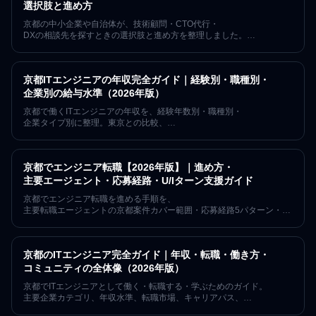
選択肢と進め方
京都の中小企業や自治体が、技術顧問・CTO代行・
DXの相談先を探すときの選択肢と進め方を整理しました。
フリーランス顧問・受託開発・地域の事業者・
コミュニティ経由の紹介それぞれの特徴と、
依頼前に決めておくべきことを解説します。「みやこでIT」
京都ITエンジニアの年収完全ガイド｜経験別・職種別・
とその運営会社Netsujo株式会社の関係も明記します。
企業別の給与水準（2026年版）
京都で働くITエンジニアの年収を、経験年数別・職種別・
企業タイプ別に整理。東京との比較、
フルリモートでの年収維持戦略、年収を上げる5つの方法まで。
京都を拠点に7年152回以上のITエンジニアコミュニティを運営してき
た視点からまとめた年収の実態ガイド。
京都でエンジニア転職【2026年版】｜進め方・
主要エージェント・応募経路・U/Iターン支援ガイド
京都でエンジニア転職を進める手順を、
主要転職エージェントの京都案件カバー範囲・応募経路5パターン・
未経験ルート・U/Iターン支援制度を軸に、
公的統計と各社公式情報をもとに2026年5月時点の事実ベースで整理
しました。
京都のITエンジニア完全ガイド｜年収・転職・働き方・
職種別の年収相場や京都のIT企業一覧は関連の専門記事に譲り、
本記事は転職の実務手順に絞ります。京都ITエンジニアコミュニティ
コミュニティの全体像（2026年版）
「みやこでIT」の7年・152回・
京都でITエンジニアとして働く・転職する・学ぶためのガイド。
619名超の運営実績の視点でご案内します。
主要企業カテゴリ、年収水準、転職市場、キャリアパス、
コミュニティ、作業環境、住む場所まで、