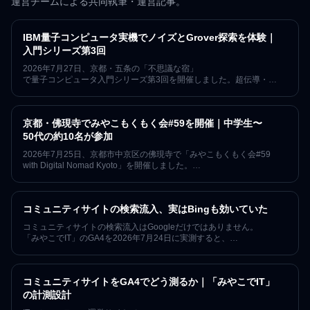
運営チームによる共同執筆・運営記事。
IBM量子コンピュータ実機でノイズとGrover探索を体験｜
入門シリーズ第3回
2026年7月27日、京都・五条の「不思議な宿」
で量子コンピュータ入門シリーズ第3回を開催しました。超伝導・
イオントラップ・中性原子・光量子の4方式を比較し、QiskitからIBM
Quantum実機へ回路を送り、
ベル状態のノイズとGrover探索を学んだ技術レポートです。
京都・佛現寺でみやこもくもく会#59を開催｜中学生〜
50代の約10名が参加
2026年7月25日、京都市中京区の佛現寺で「みやこもくもく会#59
with Digital Nomad Kyoto」を開催しました。
中学生から50代まで約10名が参加し、
お寺の本堂で各自の作業と世代を越えた交流を行った開催レポートで
す。
コミュニティサイトの検索流入、実はBingも効いていた
コミュニティサイトの検索流入はGoogleだけではありません。
「みやこでIT」のGA4を2026年7月24日に実測すると、
Bing経由の自然検索は直近90日で68セッション、
同じ期間のGoogleの約1割にあたる規模でした。記事の公開・
更新時にIndexNowで各検索エンジンへ通知する運用を導入済みの状態
コミュニティサイトをGA4でどう測るか｜「みやこでIT」
で観測したこの数字と、AI経由の来訪、そして
「なぜ数値を公開するのか」を、因果を断定せずに記録します。
の計測設計