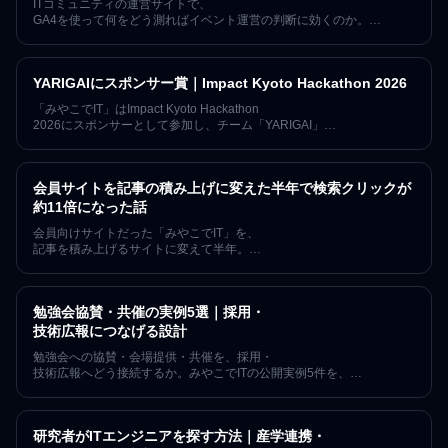
ITコミュニティの運営サイトで、
GA4を使って何をどう測ればイベント運営の判断に効くのか。
「みやこでIT」が実際にサイトへ組み込んでいる計測——
connpassへの送客、Discordの参加導線、記事の読了とスクロール
——を、使っているコンポーネント名まで含めて公開します。7年・
YARIGAIにスポンサー賞｜Impact Kyoto Hackathon 2026
152回の開催を続けるコミュニティの実例です。
「みやこでIT」はImpact Kyoto Hackathon
2026にスポンサーとして参加し、チーム「YARIGAI」
にスポンサー賞を贈呈しました。生成AI時代における「やりがい」
と人間の価値を守るプロジェクトに共感し、1年間「みやこでIT」
のイベントへ無料で参加できるご招待チケットを提供しました。
会員サイトを記事の積み上げに変えた半年で検索クリックが
約11倍になった話
会員向けサイトだった「みやこでIT」を、
記事を積み上げるサイトに変えて半年。
2026年1月の検索クリック17を起点に6月は183へ(約11倍)、
表示回数は計測開始の2025年12月比で約35倍に。
指名検索に頼らず新規の来訪が増えた過程を、
勉強会協賛・共催の実例5選｜採用・
数字の限界も含めて正直に記録します。
技術広報につなげる設計
勉強会への協賛・会場提供・共催を、採用・
技術広報へどう接続するか。みやこでITの公開実例5件を、
確認できた事実・期待できる価値・未計測の成果に分け、
再現手順とKPIを解説します。
研究者がITエンジニアを探す方法｜産学連携・